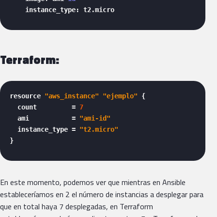
    instance_type: t2.micro 
Terraform:
resource 
"aws_instance"
"ejemplo"
 {

  count         = 
7
  ami           = 
"ami-id"
  instance_type = 
"t2.micro"
} 
En este momento, podemos ver que mientras en Ansible
estableceríamos en 2 el número de instancias a desplegar para
que en total haya 7 desplegadas, en Terraform