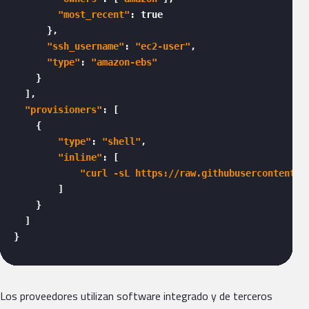
"most_recent"
: true

      },

"ssh_username"
: 
"ec2-user"
,

"type"
: 
"amazon-ebs"
    }

  ],

"provisioners"
: [

    {

"type"
: 
"shell"
,

"inline"
: [

"curl -sL https://raw.githubusercontent.c
        ]

    }

  ]

} 
Los proveedores utilizan software integrado y de terceros