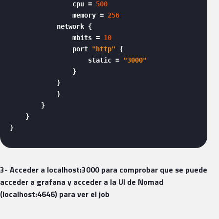
                cpu = 
500
                memory = 
256
            network {

                mbits = 
10
                port 
"http"
 {

                    static = 
"3000"
                }

            }

            }

        }

    }

} 
3- Acceder a localhost:3000 para comprobar que se puede
acceder a grafana y acceder a la UI de Nomad
(localhost:4646) para ver el job