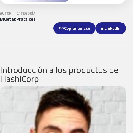
AUTOR
CATEGORÍA
Bluetab
Practices
link
Copiar enlace
in
LinkedIn
Introducción a los productos de
HashiCorp