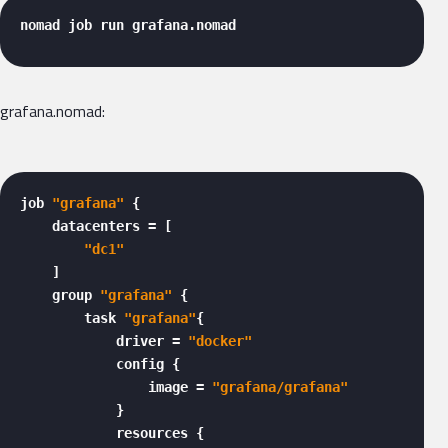
nomad job run grafana.nomad 
grafana.nomad:
job 
"grafana"
 {

    datacenters = [

"dc1"
    ]

    group 
"grafana"
 {

        task 
"grafana"
{

            driver = 
"docker"
            config {

                image = 
"grafana/grafana"
            }

            resources {
