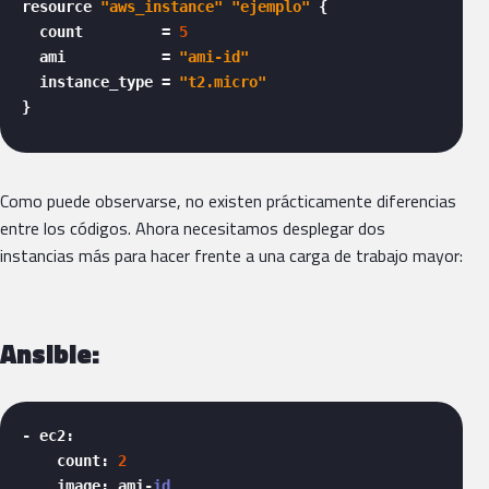
resource 
"aws_instance"
"ejemplo"
 {

  count         = 
5
  ami           = 
"ami-id"
  instance_type = 
"t2.micro"
} 
Como puede observarse, no existen prácticamente diferencias
entre los códigos. Ahora necesitamos desplegar dos
instancias más para hacer frente a una carga de trabajo mayor:
Ansible:
- ec2:

    count: 
2
    image: ami-
id