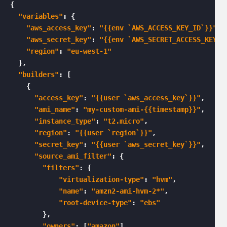
{

"variables"
: {

"aws_access_key"
: 
"{{env `AWS_ACCESS_KEY_ID`}}"
,

"aws_secret_key"
: 
"{{env `AWS_SECRET_ACCESS_KEY`}
"region"
: 
"eu-west-1"
  },

"builders"
: [

    {

"access_key"
: 
"{{user `aws_access_key`}}"
,

"ami_name"
: 
"my-custom-ami-{{timestamp}}"
,

"instance_type"
: 
"t2.micro"
,

"region"
: 
"{{user `region`}}"
,

"secret_key"
: 
"{{user `aws_secret_key`}}"
,

"source_ami_filter"
: {

"filters"
: {

"virtualization-type"
: 
"hvm"
,

"name"
: 
"amzn2-ami-hvm-2*"
,

"root-device-type"
: 
"ebs"
        },

"owners"
: [
"amazon"
],
