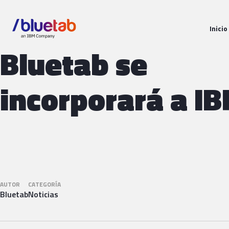
Inicio
Bluetab se
incorporará a I
AUTOR
CATEGORÍA
Bluetab
Noticias