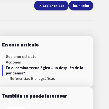
link
Copiar enlace
in
LinkedIn
En este artículo
Gobierno del dato
Acciones
En el camino tecnológico «un después de la
pandemia”
Referencias Bibliográficas
También te puede interesar