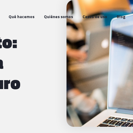
Qué hacemos
Quiénes somos
Casos de uso
Blog
to:
a
uro