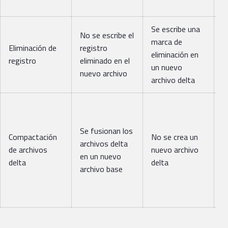
r
Se escribe una
S
No se escribe el
marca de
a
Eliminación de
registro
eliminación en
í
registro
eliminado en el
un nuevo
m
nuevo archivo
archivo delta
e
S
n
Se fusionan los
í
Compactación
No se crea un
archivos delta
c
de archivos
nuevo archivo
en un nuevo
l
delta
delta
archivo base
í
a
f