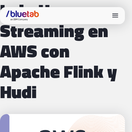
LakeHouse
menu
Streaming en
AWS con
Apache Flink y
Hudi