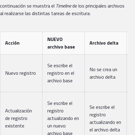
continuación se muestra el
Timeline
de los principales archivos
al realizarse las distintas tareas de escritura:
NUEVO
A
Acción
Archivo delta
archivo base
í
S
Se escribe el
No se crea un
a
Nuevo registro
registro en el
archivo delta
í
archivo base
n
S
Se escribe el
Se escribe el
a
Actualización
registro
registro
í
de registro
actualizando en
actualizando en
v
existente
un nuevo
el archivo delta
a
archivo base