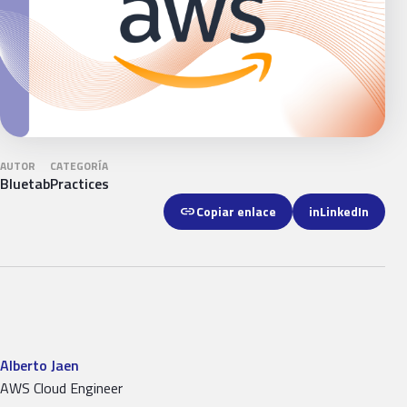
AUTOR
CATEGORÍA
Bluetab
Practices
link
Copiar enlace
in
LinkedIn
Alberto Jaen
AWS Cloud Engineer