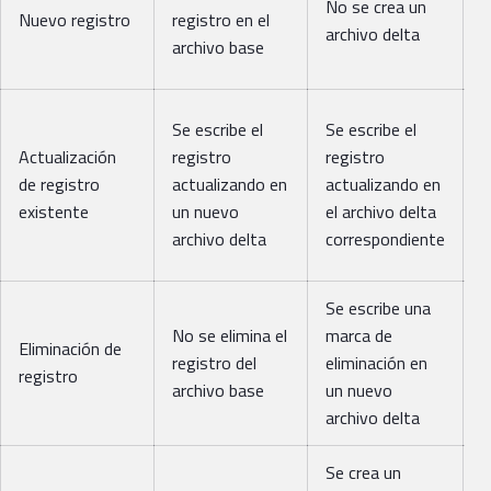
No se crea un
a
Nuevo registro
registro en el
archivo delta
í
archivo base
n
S
Se escribe el
Se escribe el
a
Actualización
registro
registro
í
de registro
actualizando en
actualizando en
v
existente
un nuevo
el archivo delta
a
archivo delta
correspondiente
r
Se escribe una
S
No se elimina el
marca de
a
Eliminación de
registro del
eliminación en
í
registro
archivo base
un nuevo
m
archivo delta
e
Se crea un
S