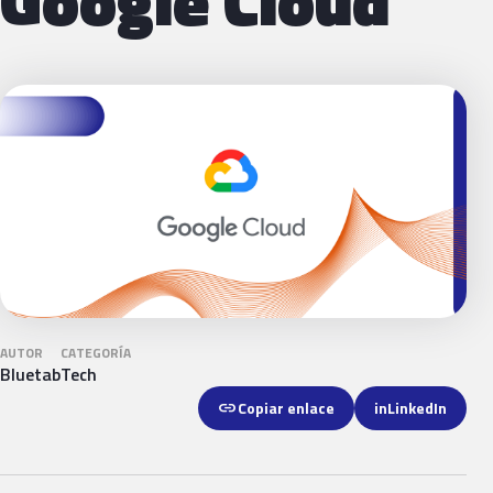
Google Cloud
AUTOR
CATEGORÍA
Bluetab
Tech
link
Copiar enlace
in
LinkedIn