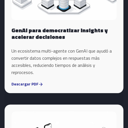
GenAI para democratizar insights y
acelerar decisiones
Un ecosistema multi-agente con GenAI que ayudó a
convertir datos complejos en respuestas más
accesibles, reduciendo tiempos de análisis y
reprocesos.
Descargar PDF
arrow_forward