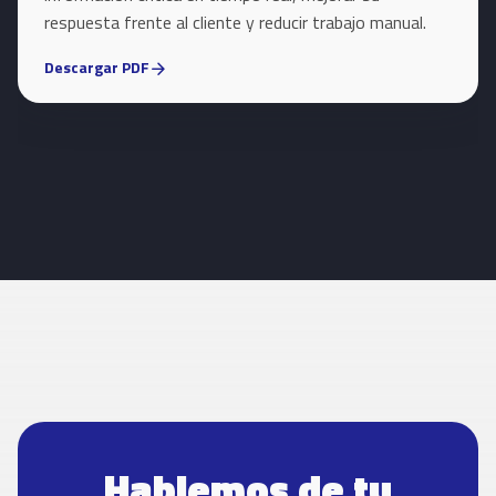
respuesta frente al cliente y reducir trabajo manual.
Descargar PDF
arrow_forward
Hablemos de tu