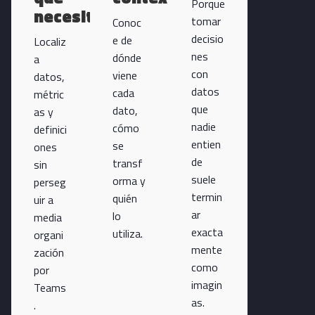
Porque
necesitas
tomar
Conoc
decisio
e de
Localiz
nes
dónde
a
con
viene
datos,
datos
cada
métric
que
dato,
as y
nadie
cómo
definici
entien
se
ones
de
transf
sin
suele
orma y
perseg
termin
quién
uir a
ar
lo
media
exacta
utiliza.
organi
mente
zación
como
por
imagin
Teams
as.
.