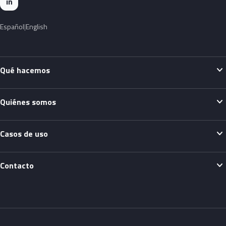
in
Español
English
expand_more
Qué hacemos
expand_more
Quiénes somos
expand_more
Casos de uso
expand_more
Contacto