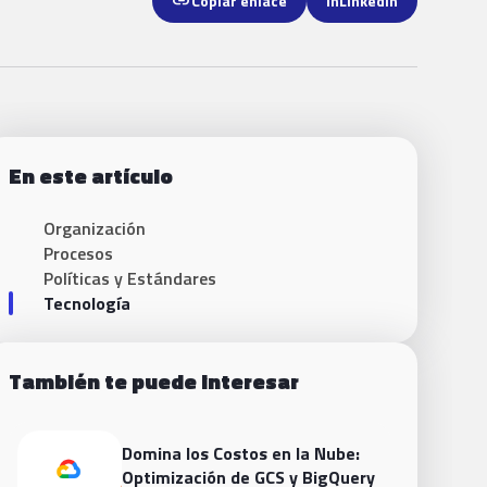
link
Copiar enlace
in
LinkedIn
En este artículo
Organización
Procesos
Políticas y Estándares
Tecnología
También te puede interesar
Domina los Costos en la Nube:
Optimización de GCS y BigQuery