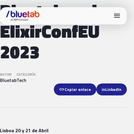
Bluetab en la
menu
ElixirConfEU
2023
AUTOR
CATEGORÍA
Bluetab
Tech
link
Copiar enlace
in
LinkedIn
Lisboa 20 y 21 de Abril