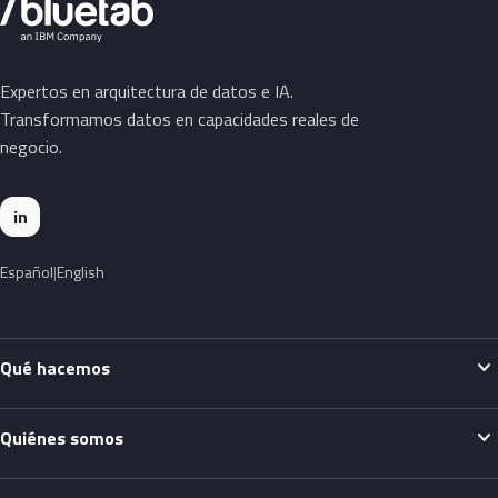
Expertos en arquitectura de datos e IA.
Transformamos datos en capacidades reales de
negocio.
in
Español
English
expand_more
Qué hacemos
expand_more
Quiénes somos