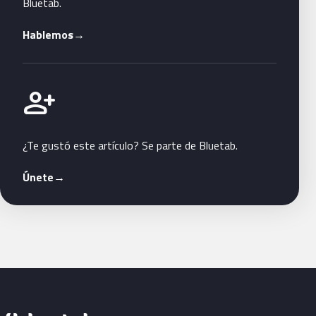
Bluetab.
Hablemos
→
Únete a Bluetab
person_add
¿Te gustó este artículo? Se parte de Bluetab.
Únete
→