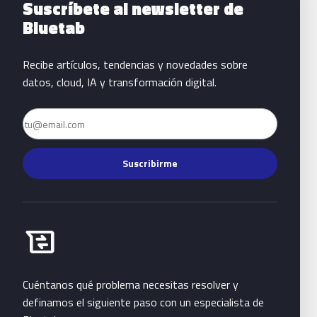
Suscríbete al newsletter de
Bluetab
Recibe artículos, tendencias y novedades sobre
datos, cloud, IA y transformación digital.
Email
Suscribirme
Habla con Bluetab
business_messages
Cuéntanos qué problema necesitas resolver y
definamos el siguiente paso con un especialista de