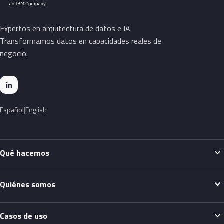
Expertos en arquitectura de datos e IA.
Transformamos datos en capacidades reales de
negocio.
in
Español
English
expand_more
Qué hacemos
expand_more
Quiénes somos
expand_more
Casos de uso