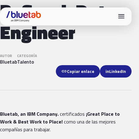
PySpark Data
menu
Engineer
AUTOR
CATEGORÍA
Bluetab
Talento
link
Copiar enlace
in
LinkedIn
Bluetab, an IBM Company.
certificados
¡Great Place
to
Work & Best Work to Place!
como una de las mejores
compañías para trabajar.