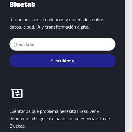
Bluetab
Recibe artículos, tendencias y novedades sobre
datos, cloud, IA y transformación digital.
Email
Suscribirme
Habla con Bluetab
business_messages
Cuéntanos qué problema necesitas resolver y
definamos el siguiente paso con un especialista de
Bluetab.