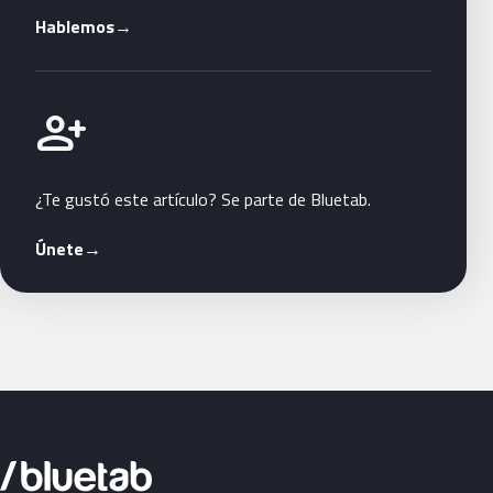
Hablemos
→
Únete a Bluetab
person_add
¿Te gustó este artículo? Se parte de Bluetab.
Únete
→