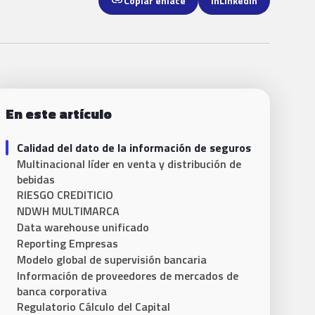
link
Copiar enlace
in
LinkedIn
En este artículo
Calidad del dato de la información de seguros
Multinacional líder en venta y distribución de
bebidas
RIESGO CREDITICIO
NDWH MULTIMARCA
Data warehouse unificado
Reporting Empresas
Modelo global de supervisión bancaria
Información de proveedores de mercados de
banca corporativa
Regulatorio Cálculo del Capital