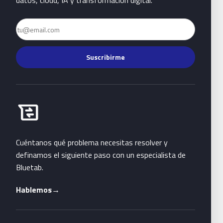
datos, cloud, IA y transformación digital.
Email
Suscribirme
Habla con Bluetab
business_messages
Cuéntanos qué problema necesitas resolver y
definamos el siguiente paso con un especialista de
Bluetab.
Hablemos
→