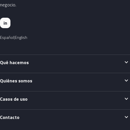
negocio.
in
Español
English
expand_more
Qué hacemos
expand_more
Quiénes somos
expand_more
Casos de uso
expand_more
Contacto