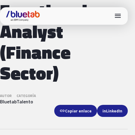
Functional
menu
Analyst
(Finance
Sector)
AUTOR
CATEGORÍA
Bluetab
Talento
link
Copiar enlace
in
LinkedIn