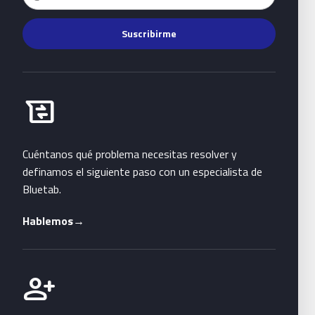
Suscribirme
Habla con Bluetab
business_messages
Cuéntanos qué problema necesitas resolver y
definamos el siguiente paso con un especialista de
Bluetab.
Hablemos
→
Únete a Bluetab
person_add