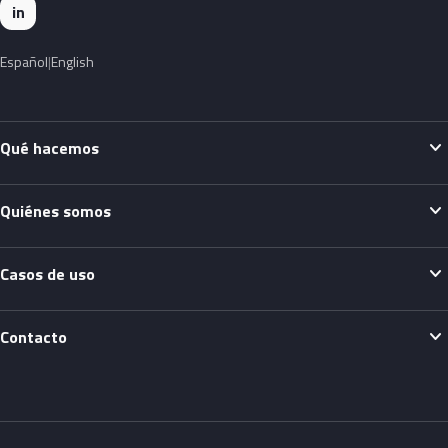
in
Español
English
expand_more
Qué hacemos
expand_more
Quiénes somos
expand_more
Casos de uso
expand_more
Contacto