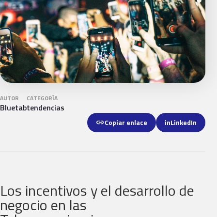
AUTOR
CATEGORÍA
Bluetab
tendencias
link
Copiar enlace
in
LinkedIn
Los incentivos y el desarrollo de
negocio en las