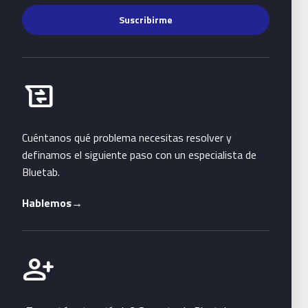
Suscribirme
Habla con Bluetab
business_messages
Cuéntanos qué problema necesitas resolver y
definamos el siguiente paso con un especialista de
Bluetab.
Hablemos
→
Únete a Bluetab
person_add